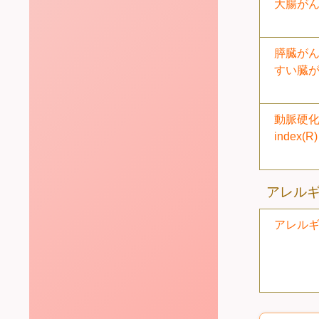
大腸が
膵臓が
すい臓
動脈硬化
index(R
アレル
アレルギ