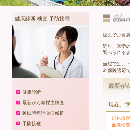
健康診断 検査 予防接種
採血でご自
近年、医学
調べられる
当院では、
※ 保険適応
最新がん
健康診断
最新がん等採血検査
現在、
睡眠時無呼吸症候群
消化器
予防接種
血液検