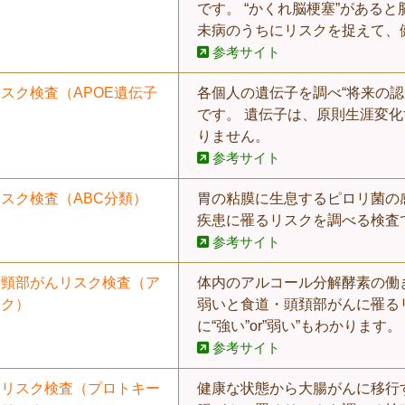
です。 “かくれ脳梗塞”がある
未病のうちにリスクを捉えて、
参考サイト
スク検査（APOE遺伝子
各個人の遺伝子を調べ“将来の
です。 遺伝子は、原則生涯変
りません。
参考サイト
スク検査（ABC分類）
胃の粘膜に生息するピロリ菌の
疾患に罹るリスクを調べる検査
参考サイト
頭頸部がんリスク検査（ア
体内のアルコール分解酵素の働
スク）
弱いと食道・頭頚部がんに罹る
に“強い”or”弱い”もわかります。
参考サイト
んリスク検査（プロトキー
健康な状態から大腸がんに移行