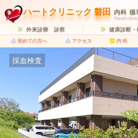
ハートクリニック 磐田
内科 循
Heart clini
外来診療 診察
健康診断・
初めての方へ
アクセス
内 科
採血検査