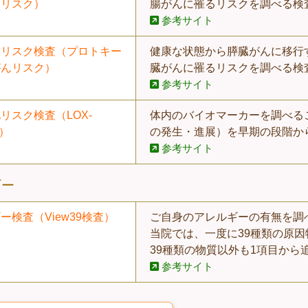
んリスク）
腸がんに罹るリスクを調べる検
参考サイト
んリスク検査（プロトキー
健康な状態から膵臓がんに移行
がんリスク）
臓がんに罹るリスクを調べる検
参考サイト
リスク検査（LOX-
体内のバイオマーカーを調べる
)）
の発生・進展）を早期の段階か
参考サイト
ギー
ー検査（View39検査）
ご自身のアレルギーの有無を調
当院では、一度に39種類の原
39種類の物質以外も1項目から
参考サイト