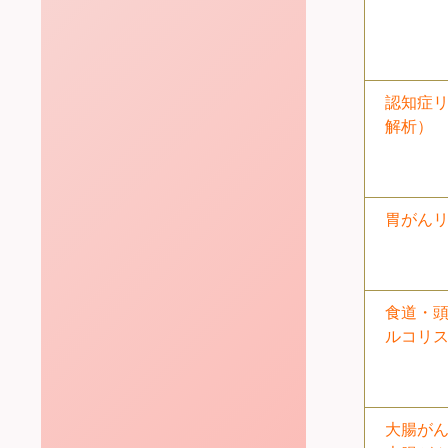
認知症リ
解析）
胃がんリ
食道・
ルコリ
大腸が