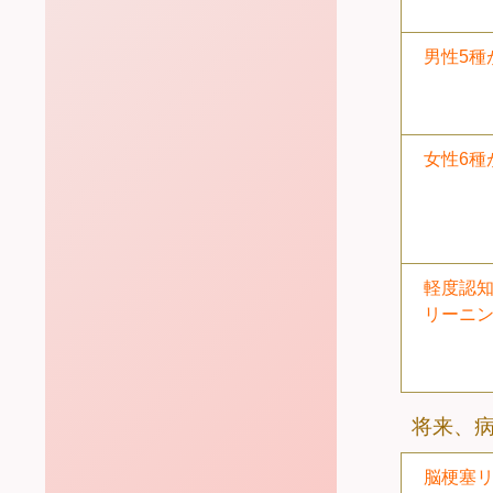
男性5種
女性6種
軽度認知
リーニ
将来、
脳梗塞